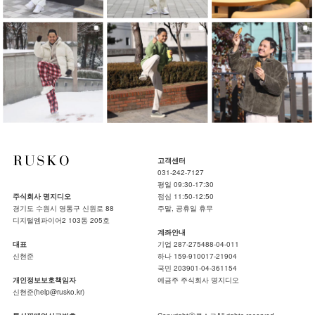
고객센터
031-242-7127
평일 09:30-17:30
주식회사 명지디오
점심 11:50-12:50
경기도 수원시 영통구 신원로 88
주말, 공휴일 휴무
디지털엠파이어2 103동 205호
계좌안내
대표
기업 287-275488-04-011
신현준
하나 159-910017-21904
국민 203901-04-361154
개인정보보호책임자
예금주 주식회사 명지디오
신현준(help@rusko.kr)