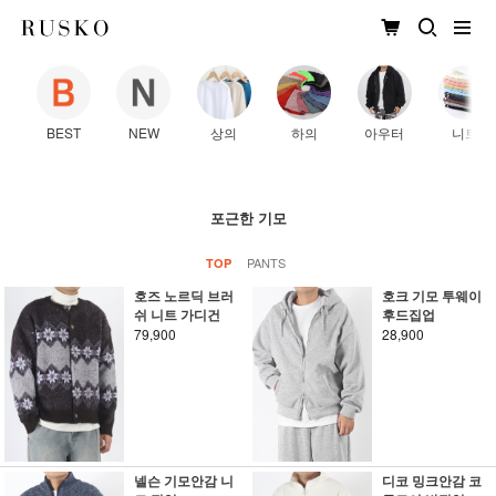
BEST
NEW
상의
하의
아우터
니트
포근한 기모
PANTS
TOP
호즈 노르딕 브러
호크 기모 투웨이
쉬 니트 가디건
후드집업
79,900
28,900
넬슨 기모안감 니
디코 밍크안감 코