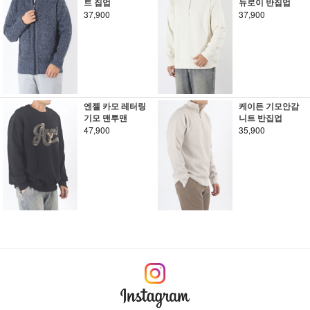
트 집업
듀로이 반집업
37,900
37,900
엔젤 카모 레터링
케이든 기모안감
기모 맨투맨
니트 반집업
47,900
35,900