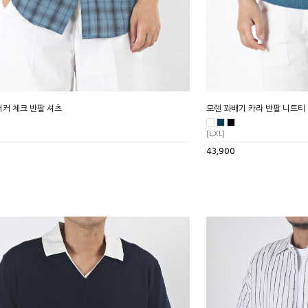
커 체크 반팔 셔츠
모렌 꽈배기 카라 반팔 니트티
[L,XL]
43,900