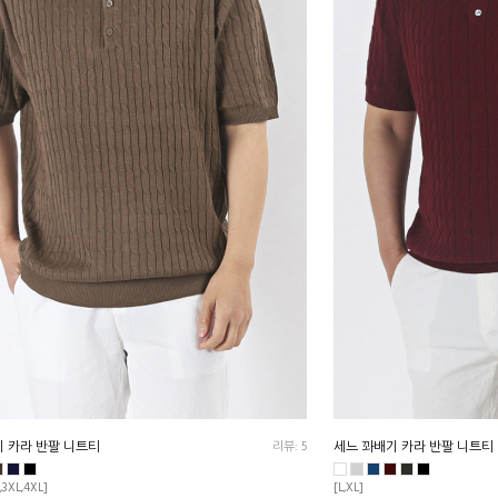
 카라 반팔 니트티
리뷰: 5
세느 꽈배기 카라 반팔 니트티
,3XL,4XL]
[L,XL]