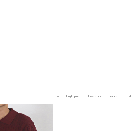
new
high price
low price
name
bes