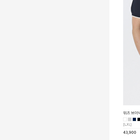
위즈 브이넥
[L,XL]
43,900