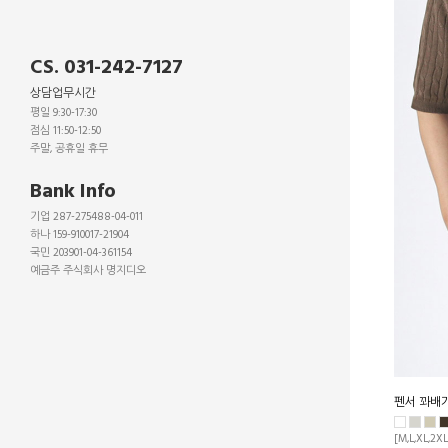
CS. 031-242-7127
상담업무시간
평일 9:30-17:30
점심 11:50-12:50
주말, 공휴일 휴무
_
Bank Info
기업 287-275488-04-011
하나 159-910017-21904
국민 203901-04-361154
예금주 주식회사 명지디오
_
_
_
펜서 꽈배기
[M,L,XL,2XL