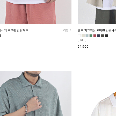
어서커 루즈핏 반팔셔츠
리뷰: 2
웨트 피그워싱 오버핏 반팔셔
[FREE]
54,900