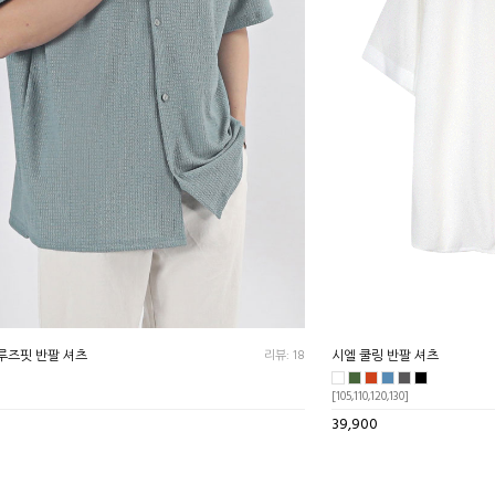
루즈핏 반팔 셔츠
리뷰: 18
시엘 쿨링 반팔 셔츠
[105,110,120,130]
39,900