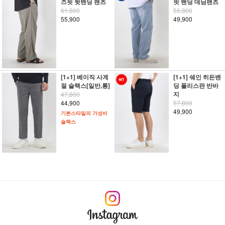
즈핏 뒷밴딩 팬츠
핏 밴딩 데님팬츠
61,800
55,800
55,900
49,900
[1+1] 베이직 사계
[1+1] 쉐인 히든밴
절 슬랙스[일반,롱]
딩 폴리스판 반바
지
47,800
44,900
57,800
49,900
기본스타일의 가성비
슬랙스