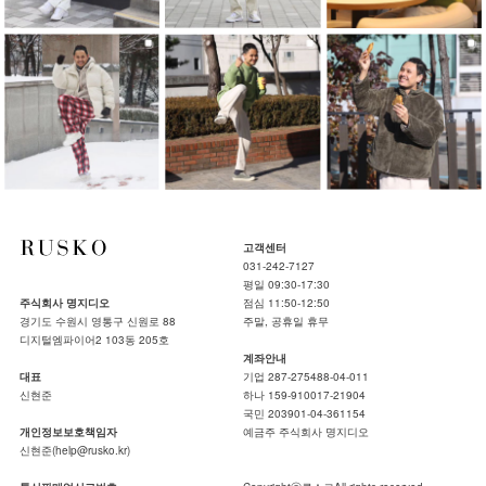
고객센터
031-242-7127
평일 09:30-17:30
주식회사 명지디오
점심 11:50-12:50
경기도 수원시 영통구 신원로 88
주말, 공휴일 휴무
디지털엠파이어2 103동 205호
계좌안내
대표
기업 287-275488-04-011
신현준
하나 159-910017-21904
국민 203901-04-361154
개인정보보호책임자
예금주 주식회사 명지디오
신현준(help@rusko.kr)