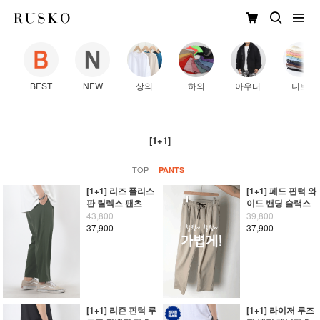
BEST
NEW
상의
하의
아우터
니트
[1+1]
TOP
PANTS
[1+1] 리즈 폴리스
[1+1] 페드 핀턱 와
판 릴렉스 팬츠
이드 밴딩 슬랙스
43,800
39,800
37,900
37,900
[1+1] 리즌 핀턱 루
[1+1] 라이저 루즈