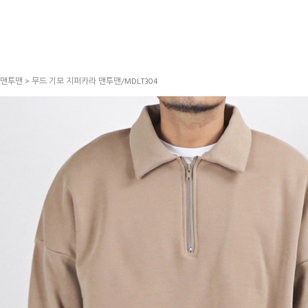
맨투맨
> 무드 기모 지퍼카라 맨투맨/MDLT304