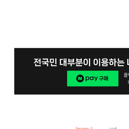
*review
()
codi