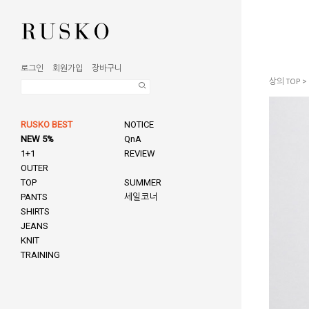
로그인
회원가입
장바구니
상의 TOP
>
RUSKO BEST
NOTICE
NEW 5%
QnA
1+1
REVIEW
OUTER
TOP
SUMMER
PANTS
세일코너
SHIRTS
JEANS
KNIT
TRAINING