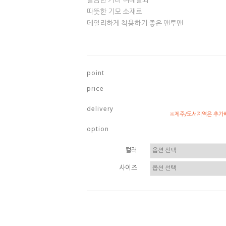
깔끔한 카라 디테일과
따뜻한 기모 소재로
데일리하게 착용하기 좋은 맨투맨
p o i n t
p r i c e
d e l i v e r y
※제주/도서지역은 추가배
o p t i o n
컬러
사이즈