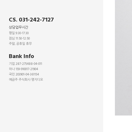
CS. 031-242-7127
상담업무시간
평일 9:30-17:30
점심 11:50-12:50
주말, 공휴일 휴무
_
Bank Info
기업 287-275488-04-011
하나 159-910017-21904
국민 203901-04-361154
예금주 주식회사 명지디오
_
_
_