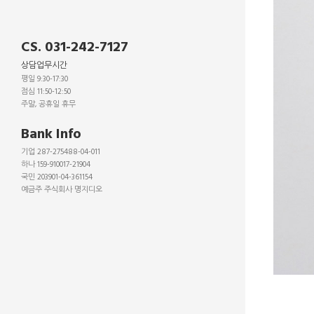
CS. 031-242-7127
상담업무시간
평일 9:30-17:30
점심 11:50-12:50
주말, 공휴일 휴무
_
Bank Info
기업 287-275488-04-011
하나 159-910017-21904
국민 203901-04-361154
예금주 주식회사 명지디오
_
_
_