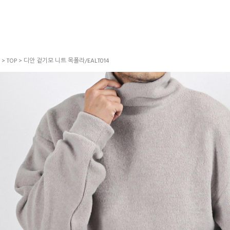
>
TOP
> 디안 겉기모 니트 목폴라/EALT014