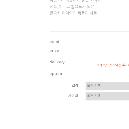
따뜻하게 착용하기 좋은 소재와
단품, 이너로 활용도가 높은
깔끔한 디자인의 목폴라 니트
p o i n t
p r i c e
d e l i v e r y
※제주/도서지역은 추가배
o p t i o n
컬러
사이즈