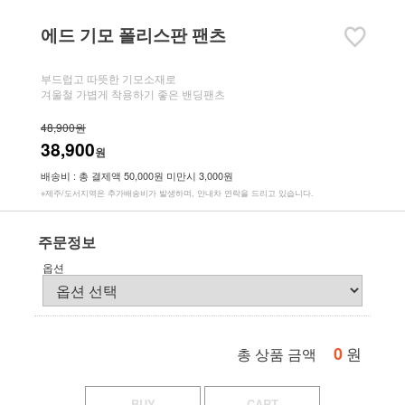
에드 기모 폴리스판 팬츠
부드럽고 따뜻한 기모소재로
겨울철 가볍게 착용하기 좋은 밴딩팬츠
48,900원
38,900
원
배송비 : 총 결제액 50,000원 미만시 3,000원
※제주/도서지역은 추가배송비가 발생하며, 안내차 연락을 드리고 있습니다.
주문정보
옵션
0
원
총 상품 금액
BUY
CART