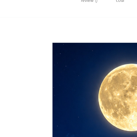
review
()
codi