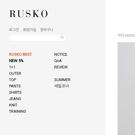
로그인
회원가입
장바구니
하의 PANT
RUSKO BEST
NOTICE
NEW 5%
QnA
1+1
REVIEW
OUTER
TOP
SUMMER
PANTS
세일코너
SHIRTS
JEANS
KNIT
TRAINING