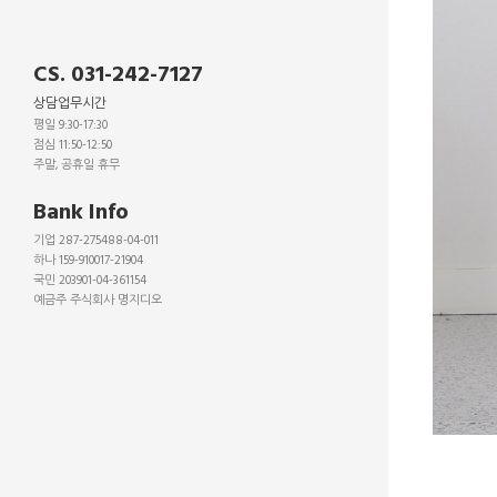
CS. 031-242-7127
상담업무시간
평일 9:30-17:30
점심 11:50-12:50
주말, 공휴일 휴무
_
Bank Info
기업 287-275488-04-011
하나 159-910017-21904
국민 203901-04-361154
예금주 주식회사 명지디오
_
_
_