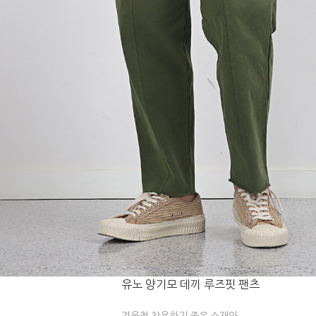
유노 양기모 데끼 루즈핏 팬츠