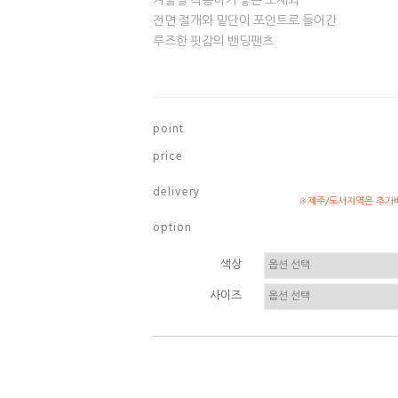
겨울철 착용하기 좋은 소재와
전면 절개와 밑단이 포인트로 들어간
루즈한 핏감의 밴딩팬츠
p o i n t
p r i c e
d e l i v e r y
※제주/도서지역은 추가배
o p t i o n
색상
사이즈