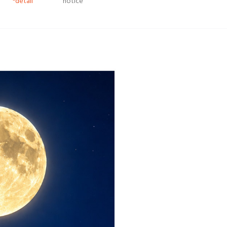
*detail
notice