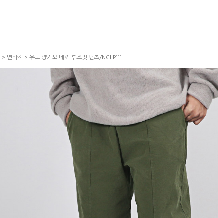
S
>
면바지
> 유노 양기모 데끼 루즈핏 팬츠/NGLP111