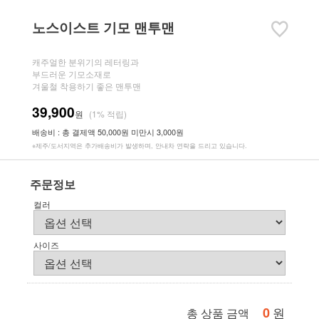
노스이스트 기모 맨투맨
캐주얼한 분위기의 레터링과
부드러운 기모소재로
겨울철 착용하기 좋은 맨투맨
39,900
원
(1% 적립)
배송비 : 총 결제액 50,000원 미만시 3,000원
※제주/도서지역은 추가배송비가 발생하며, 안내차 연락을 드리고 있습니다.
주문정보
컬러
사이즈
0
원
총 상품 금액