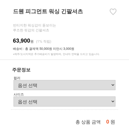
드웬 피그먼트 워싱 긴팔셔츠
빈티지한 워싱감이 돋보이는
루즈한 핏감의 긴팔셔츠
63,900
원
(1% 적립)
배송비 : 총 결제액 50,000원 미만시 3,000원
※제주/도서지역은 추가배송비가 발생하며, 안내차 연락을 드리고 있습니다.
주문정보
컬러
사이즈
0
원
총 상품 금액