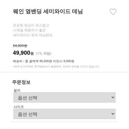
웨인 옆밴딩 세미와이드 데님
은은한 워싱이 멋스럽고
사계절 착용하기 좋은
세미와이드 핏의 데님팬츠
54,900원
49,900
원
(1% 적립)
배송비 : 총 결제액 50,000원 미만시 3,000원
※제주/도서지역은 추가배송비가 발생하며, 안내차 연락을 드리고 있습니다.
주문정보
컬러
사이즈