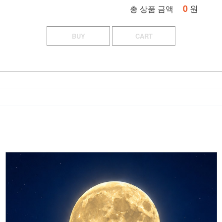
0
원
총 상품 금액
BUY
CART