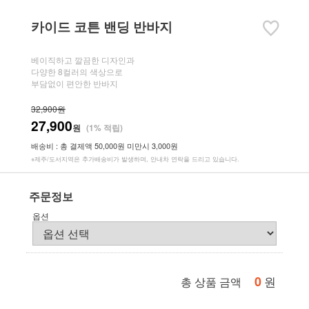
카이드 코튼 밴딩 반바지
베이직하고 깔끔한 디자인과
다양한 8컬러의 색상으로
부담없이 편안한 반바지
32,900원
27,900
원
(1% 적립)
배송비 : 총 결제액 50,000원 미만시 3,000원
※제주/도서지역은 추가배송비가 발생하며, 안내차 연락을 드리고 있습니다.
주문정보
옵션
0
원
총 상품 금액