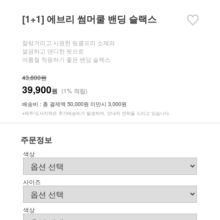
[1+1] 에브리 썸머쿨 밴딩 슬랙스
찰랑거리고 시원한 링클프리 소재와
깔끔하고 댄디한 핏으로
여름철 착용하기 좋은 밴딩 슬랙스
43,800원
39,900
원
(1% 적립)
배송비 : 총 결제액 50,000원 미만시 3,000원
※제주/도서지역은 추가배송비가 발생하며, 안내차 연락을 드리고 있습니다.
주문정보
색상
사이즈
색상