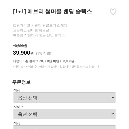
[1+1] 에브리 썸머쿨 밴딩 슬랙스
찰랑거리고 시원한 링클프리 소재와
깔끔하고 댄디한 핏으로
여름철 착용하기 좋은 밴딩 슬랙스
43,800원
39,900
원
(1% 적립)
배송비 : 총 결제액 50,000원 미만시 3,000원
※제주/도서지역은 추가배송비가 발생하며, 안내차 연락을 드리고 있습니다.
주문정보
색상
사이즈
색상