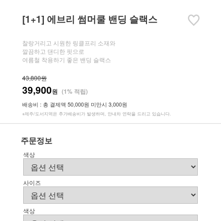
[1+1] 에브리 썸머쿨 밴딩 슬랙스
찰랑거리고 시원한 링클프리 소재와
깔끔하고 댄디한 핏으로
여름철 착용하기 좋은 밴딩 슬랙스
43,800원
39,900
원
(1% 적립)
배송비 : 총 결제액 50,000원 미만시 3,000원
※제주/도서지역은 추가배송비가 발생하며, 안내차 연락을 드리고 있습니다.
주문정보
색상
사이즈
색상