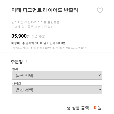
마테 피그먼트 레이어드 반팔티
빈티지한 색감과 레이어드 포인트로
가볍게 입기좋은 오버핏 반팔티
35,900
원
(1% 적립)
배송비 : 총 결제액 50,000원 미만시 3,000원
※제주/도서지역은 추가배송비가 발생하며, 안내차 연락을 드리고 있습니다.
주문정보
컬러
사이즈
0
원
총 상품 금액