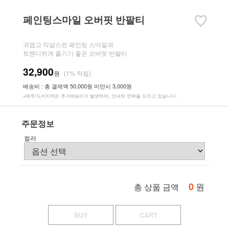
페인팅스마일 오버핏 반팔티
귀엽고 익살스런 페인팅 스마일과
트랜디하게 즐기기 좋은 오버핏 반팔티
32,900
원
(1% 적립)
배송비 : 총 결제액 50,000원 미만시 3,000원
※제주/도서지역은 추가배송비가 발생하며, 안내차 연락을 드리고 있습니다.
주문정보
컬러
0
원
총 상품 금액
BUY
CART