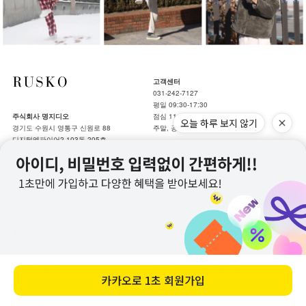
고객센터
031-242-7127
평일 09:30-17:30
주식회사 명지디오
점심 11:50-12:50
오늘 하루 보지 않기
경기도 수원시 영통구 신원로 88
주말, 공휴일 휴무
디지털엠파이어2 103동 205호
계좌안내
대표
기업 287-275488-04-011
신현준
하나 159-910017-21904
국민 203901-04-361154
개인정보보호책임자
예금주 주식회사 명지디오
신현준(help@rusko.kr)
통신판매업신고번호
Copyrightⓒ루스코All rights reserved.
2019-수원영통-0674
hotsing by makeshop.
사업자등록번호
개인정보처리방침
|
이용약관
카카오로
1초 회원가입
739-86-00489
교환&환불