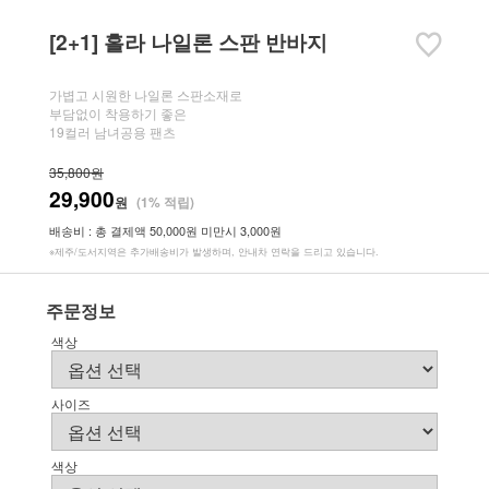
[2+1] 홀라 나일론 스판 반바지
가볍고 시원한 나일론 스판소재로
부담없이 착용하기 좋은
19컬러 남녀공용 팬츠
35,800원
29,900
원
(1% 적립)
배송비 : 총 결제액 50,000원 미만시 3,000원
※제주/도서지역은 추가배송비가 발생하며, 안내차 연락을 드리고 있습니다.
주문정보
색상
사이즈
색상