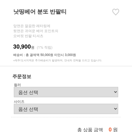
낫띵베어 분또 반팔티
앞면은 깔끔한 레터링에
뒷면은 귀여운 베어 포인트의
오버핏 반팔 티셔츠
30,900
원
(1% 적립)
배송비 : 총 결제액 50,000원 미만시 3,000원
※제주/도서지역은 추가배송비가 발생하며, 안내차 연락을 드리고 있습니다.
주문정보
컬러
사이즈
0
원
총 상품 금액