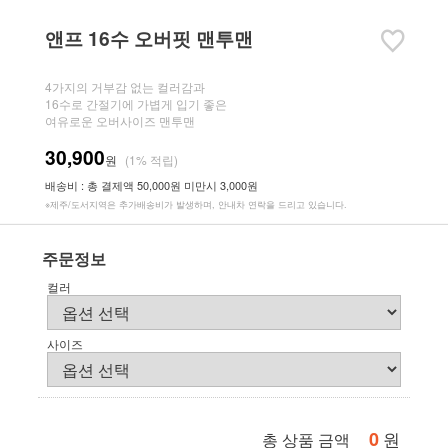
앤프 16수 오버핏 맨투맨
4가지의 거부감 없는 컬러감과
16수로 간절기에 가볍게 입기 좋은
여유로운 오버사이즈 맨투맨
30,900
원
(1% 적립)
배송비 : 총 결제액 50,000원 미만시 3,000원
※제주/도서지역은 추가배송비가 발생하며, 안내차 연락을 드리고 있습니다.
주문정보
컬러
사이즈
0
원
총 상품 금액