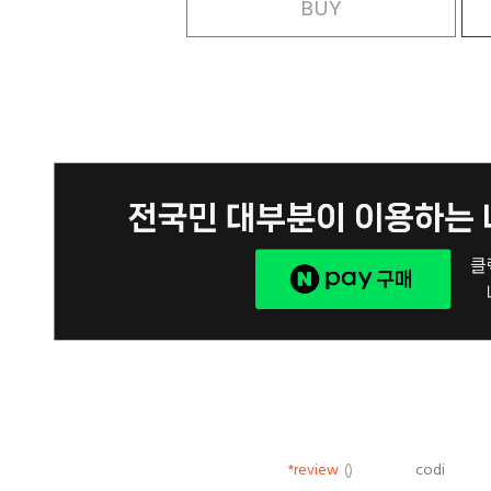
BUY
*review
()
codi