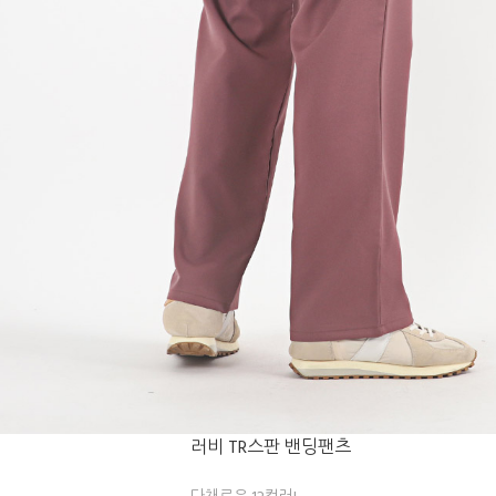
러비 TR스판 밴딩팬츠