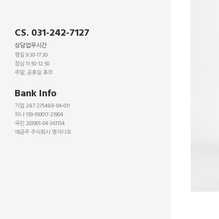
CS. 031-242-7127
상담업무시간
평일 9:30-17:30
점심 11:50-12:50
주말, 공휴일 휴무
_
Bank Info
기업 287-275488-04-011
하나 159-910017-21904
국민 203901-04-361154
예금주 주식회사 명지디오
_
_
_