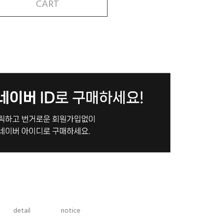
CART
detail
notice