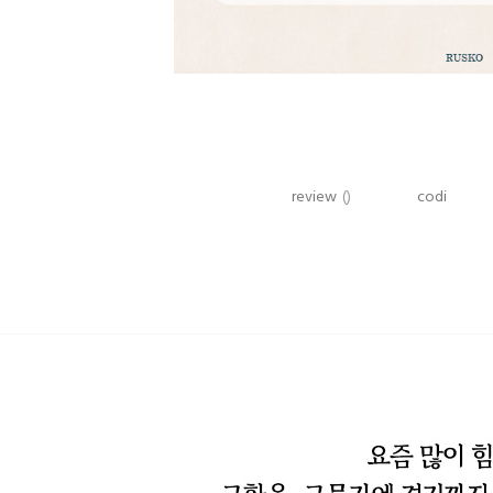
review
()
codi