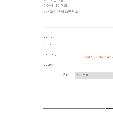
다채로운 12컬러!
다양한 사이즈의
와이드핏 밴딩 스판 팬츠
p o i n t
p r i c e
d e l i v e r y
※제주/도서지역은 추가배
o p t i o n
옵션