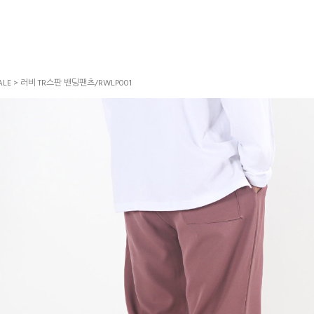
LE
> 러비 TR스판 밴딩팬츠/RWLP001