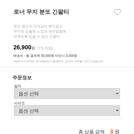
로너 무지 분또 긴팔티
분또 원단의 터치감이 부드럽고
무지의 심플한 느낌과 캐주얼함에
오래도록 입을 수 있는 긴팔티
26,900
원
(1% 적립)
배송비 : 총 결제액 50,000원 미만시 3,000원
※제주/도서지역은 추가배송비가 발생하며, 안내차 연락을 드리고 있습니다.
주문정보
컬러
사이즈
0
원
총 상품 금액