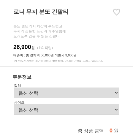
로너 무지 분또 긴팔티
분또 원단의 터치감이 부드럽고
무지의 심플한 느낌과 캐주얼함에
오래도록 입을 수 있는 긴팔티
26,900
원
(1% 적립)
배송비 : 총 결제액 50,000원 미만시 3,000원
※제주/도서지역은 추가배송비가 발생하며, 안내차 연락을 드리고 있습니다.
주문정보
컬러
사이즈
0
원
총 상품 금액