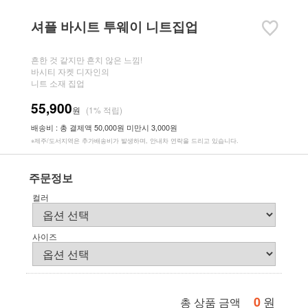
셔플 바시트 투웨이 니트집업
흔한 것 같지만 흔치 않은 느낌!
바시티 자켓 디자인의
니트 소재 집업
55,900
원
(1% 적립)
배송비 : 총 결제액 50,000원 미만시 3,000원
※제주/도서지역은 추가배송비가 발생하며, 안내차 연락을 드리고 있습니다.
주문정보
컬러
사이즈
0
원
총 상품 금액