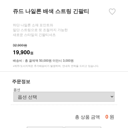
쥬드 나일론 배색 스트링 긴팔티
하단 나일론 소재 포인트와
밑단 스트링으로 핏 조절까지 가능한
새로운 스타일의 긴팔티셔츠
32,900원
19,900
원
배송비 : 총 결제액 50,000원 미만시 3,000원
※제주/도서지역은 추가배송비가 발생하며, 안내차 연락을 드리고 있습니다.
주문정보
옵션
0
원
총 상품 금액