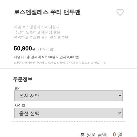
로스엔젤레스 쭈리 맨투맨
예쁜 로스앤젤레스 레터링과
적당히 도톰하고 내구성 좋은
넉넉하고 루즈한 핏의 멋진 맨투맨
50,900
원
(1% 적립)
배송비 : 총 결제액 50,000원 미만시 3,000원
※제주/도서지역은 추가배송비가 발생하며, 안내차 연락을 드리고 있습니다.
주문정보
컬러
사이즈
0
원
총 상품 금액