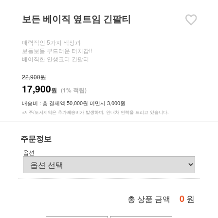
보든 베이직 옆트임 긴팔티
매력적인 5가지 색상과
보들보들 부드러운 터치감!!
베이직한 인생코디 긴팔티
22,900원
17,900
원
(1% 적립)
배송비 : 총 결제액 50,000원 미만시 3,000원
※제주/도서지역은 추가배송비가 발생하며, 안내차 연락을 드리고 있습니다.
주문정보
옵션
0
원
총 상품 금액