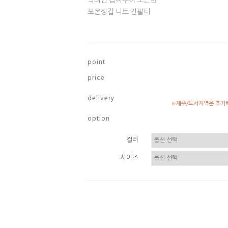
넥라인 감싸주어 포근한
보온성갑 니트 긴팔티
p o i n t
p r i c e
d e l i v e r y
※제주/도서지역은 추가배
o p t i o n
컬러
사이즈