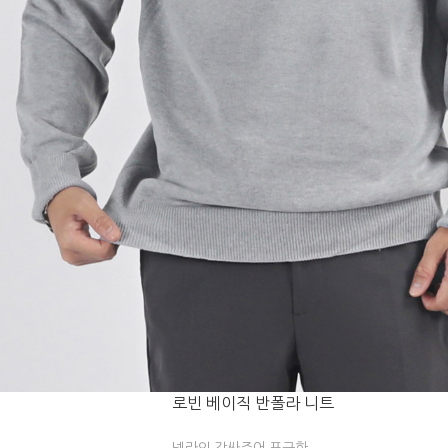
로빈 베이직 반폴라 니트