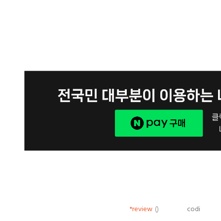
*review
()
codi