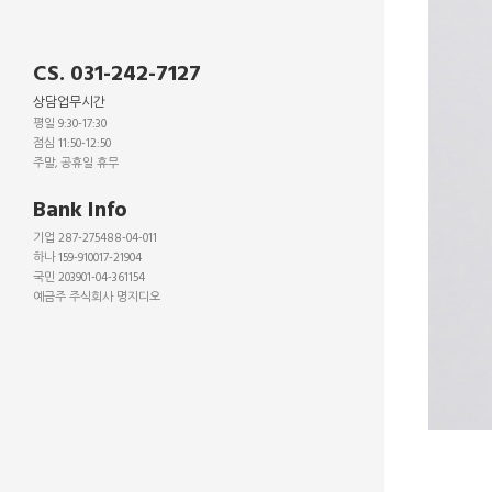
CS. 031-242-7127
상담업무시간
평일 9:30-17:30
점심 11:50-12:50
주말, 공휴일 휴무
_
Bank Info
기업 287-275488-04-011
하나 159-910017-21904
국민 203901-04-361154
예금주 주식회사 명지디오
_
_
_