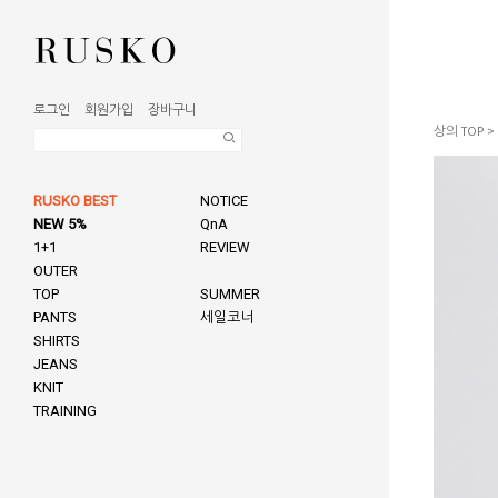
로그인
회원가입
장바구니
상의 TOP
>
RUSKO BEST
NOTICE
NEW 5%
QnA
1+1
REVIEW
OUTER
TOP
SUMMER
PANTS
세일코너
SHIRTS
JEANS
KNIT
TRAINING