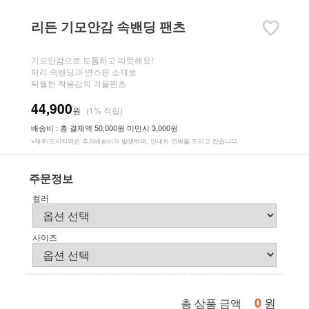
리든 기모안감 속밴딩 팬츠
기모안감으로 도톰하고 따뜻해요!
허리 속밴딩과 면스판 소재로
탁월한 착용감의 겨울팬츠
44,900
원
(1% 적립)
배송비 : 총 결제액 50,000원 미만시 3,000원
※제주/도서지역은 추가배송비가 발생하며, 안내차 연락을 드리고 있습니다.
주문정보
컬러
사이즈
0
원
총 상품 금액