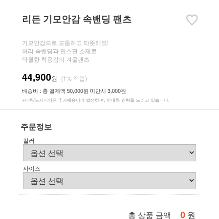
리든 기모안감 속밴딩 팬츠
기모안감으로 도톰하고 따뜻해요!
허리 속밴딩과 면스판 소재로
탁월한 착용감의 겨울팬츠
44,900
원
(1% 적립)
배송비 : 총 결제액 50,000원 미만시 3,000원
※제주/도서지역은 추가배송비가 발생하며, 안내차 연락을 드리고 있습니다.
주문정보
컬러
사이즈
0
원
총 상품 금액