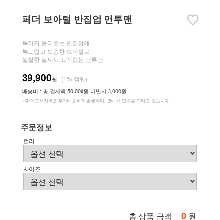
페더 보아털 반집업 맨투맨
목까지 올라오는 반집업에
부드럽고 보송한 보아털로
쌀쌀한 날씨도 끄떡없는 맨투맨
39,900
원
(1% 적립)
배송비 : 총 결제액 50,000원 미만시 3,000원
※제주/도서지역은 추가배송비가 발생하며, 안내차 연락을 드리고 있습니다.
주문정보
컬러
사이즈
0
원
총 상품 금액