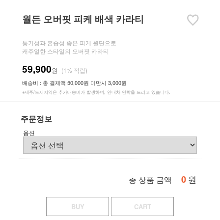
월든 오버핏 피케 배색 카라티
통기성과 흡습성 좋은 피케 원단으로
캐주얼한 스타일의 오버핏 카라티
59,900
원
(1% 적립)
배송비 : 총 결제액 50,000원 미만시 3,000원
※제주/도서지역은 추가배송비가 발생하며, 안내차 연락을 드리고 있습니다.
주문정보
옵션
0
원
총 상품 금액
BUY
CART