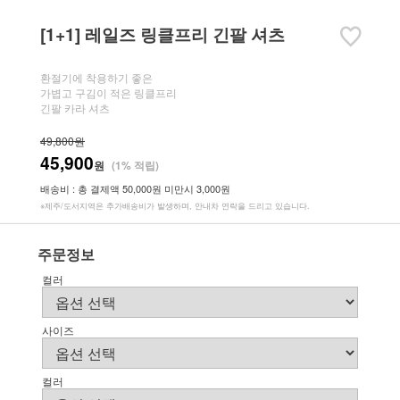
[1+1] 레일즈 링클프리 긴팔 셔츠
환절기에 착용하기 좋은
가볍고 구김이 적은 링클프리
긴팔 카라 셔츠
49,800원
45,900
원
(1% 적립)
배송비 : 총 결제액 50,000원 미만시 3,000원
※제주/도서지역은 추가배송비가 발생하며, 안내차 연락을 드리고 있습니다.
주문정보
컬러
사이즈
컬러