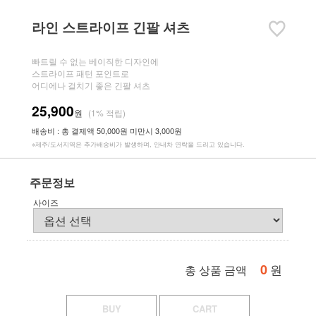
라인 스트라이프 긴팔 셔츠
빠트릴 수 없는 베이직한 디자인에
스트라이프 패턴 포인트로
어디에나 걸치기 좋은 긴팔 셔츠
25,900
원
(1% 적립)
배송비 : 총 결제액 50,000원 미만시 3,000원
※제주/도서지역은 추가배송비가 발생하며, 안내차 연락을 드리고 있습니다.
주문정보
사이즈
0
원
총 상품 금액
BUY
CART