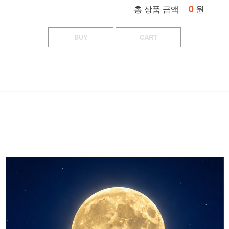
0
원
총 상품 금액
BUY
CART