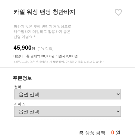
카일 워싱 밴딩 청반바지
과하지 않은 핏에 빈티지한 워싱으로
캐주얼하게 데일리로 활용하기 좋은
밴딩 데님쇼츠
45,900
원
(1% 적립)
배송비 : 총 결제액 50,000원 미만시 3,000원
※제주/도서지역은 추가배송비가 발생하며, 안내차 연락을 드리고 있습니다.
주문정보
컬러
사이즈
0
원
총 상품 금액