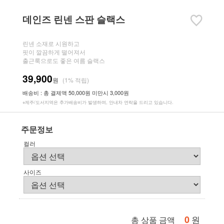
데인즈 린넨 스판 슬랙스
린넨 소재로 시원하고
핏이 깔끔하게 떨어져서
출근룩으로도 좋은 여름 슬랙스
39,900
원
(1% 적립)
배송비 : 총 결제액 50,000원 미만시 3,000원
※제주/도서지역은 추가배송비가 발생하며, 안내차 연락을 드리고 있습니다.
주문정보
컬러
사이즈
0
원
총 상품 금액