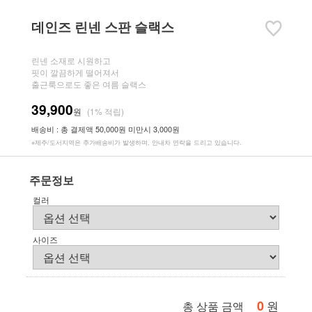
데인즈 린넨 스판 슬랙스
린넨 소재로 시원하고
핏이 깔끔하게 떨어져서
출근룩으로도 좋은 여름 슬랙스
39,900
원
(1% 적립)
배송비 : 총 결제액 50,000원 미만시 3,000원
※제주/도서지역은 추가배송비가 발생하며, 안내차 연락을 드리고 있습니다.
주문정보
컬러
사이즈
0
원
총 상품 금액