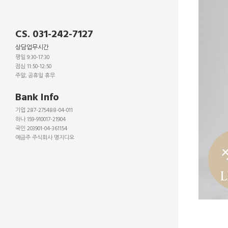
CS. 031-242-7127
상담업무시간
평일 9:30-17:30
점심 11:50-12:50
주말, 공휴일 휴무
_
Bank Info
기업 287-275488-04-011
하나 159-910017-21904
국민 203901-04-361154
예금주 주식회사 명지디오
_
_
_