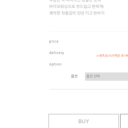
무심한 척 매력적인 심플한 핏에
바이오워싱으로 부드럽고 편하게!
쾌적한 착용감의 린넨 카고 반바지
p r i c e
d e l i v e r y
※제주/도서지역은 추가배
o p t i o n
옵션
BUY