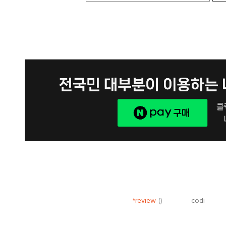
*review
()
codi