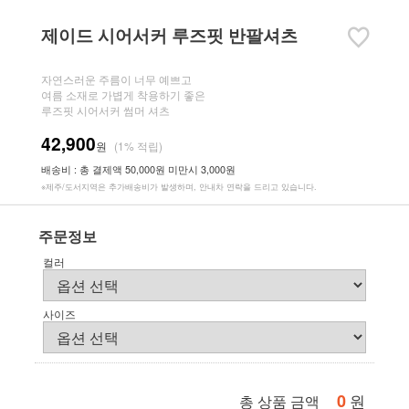
제이드 시어서커 루즈핏 반팔셔츠
자연스러운 주름이 너무 예쁘고
여름 소재로 가볍게 착용하기 좋은
루즈핏 시어서커 썸머 셔츠
42,900
원
(1% 적립)
배송비 : 총 결제액 50,000원 미만시 3,000원
※제주/도서지역은 추가배송비가 발생하며, 안내차 연락을 드리고 있습니다.
주문정보
컬러
사이즈
0
원
총 상품 금액