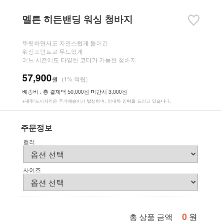
멜튼 히든밴딩 워싱 청바지
뚜렷하면서도 자연스럽게 들어간
워싱포인트로 무드있게
어느 시즌에도 다양한 코디가 가능한 청바지
57,900
원
(1% 적립)
배송비 : 총 결제액 50,000원 미만시 3,000원
※제주/도서지역은 추가배송비가 발생하며, 안내차 연락을 드리고 있습니다.
주문정보
컬러
사이즈
0
원
총 상품 금액