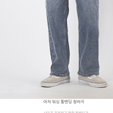
아처 워싱 통밴딩 청바지