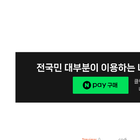
*review
()
codi