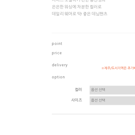
사이즈 조절하기 편한 통밴딩과
은은한 워싱에 차분한 컬러로
데일리 웨어로 딱! 좋은 데님팬츠
p o i n t
p r i c e
d e l i v e r y
※제주/도서지역은 추가배
o p t i o n
컬러
사이즈