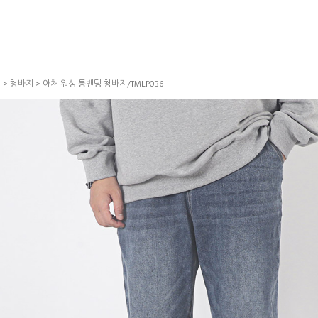
S
>
청바지
> 아처 워싱 통밴딩 청바지/TMLP036