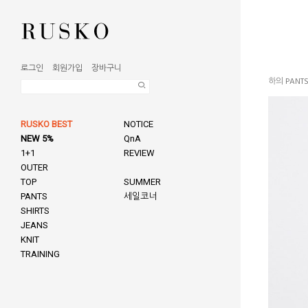
로그인
회원가입
장바구니
하의 PANT
RUSKO BEST
NOTICE
NEW 5%
QnA
1+1
REVIEW
OUTER
TOP
SUMMER
PANTS
세일코너
SHIRTS
JEANS
KNIT
TRAINING