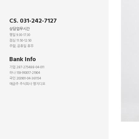
CS. 031-242-7127
상담업무시간
평일 9:30-17:30
점심 11:50-12:50
주말, 공휴일 휴무
_
Bank Info
기업 287-275488-04-011
하나 159-910017-21904
국민 203901-04-361154
예금주 주식회사 명지디오
_
_
_