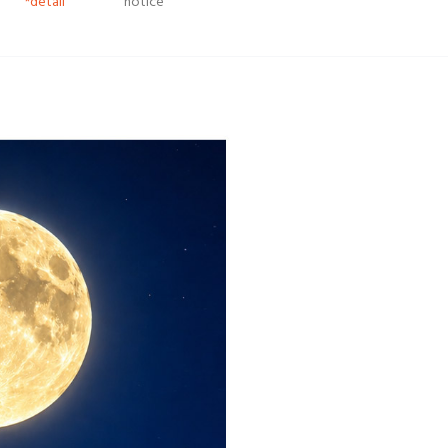
*detail
notice