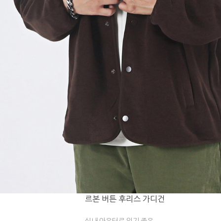
르본 버튼 후리스 가디건