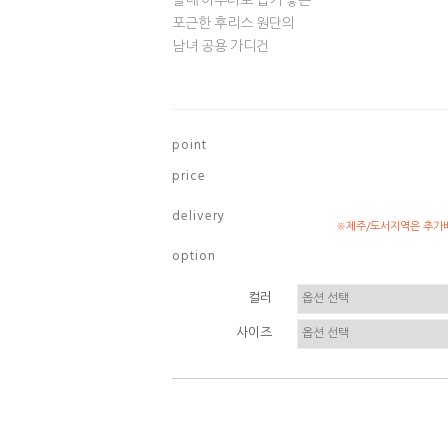
실내 아우터로 입기 좋은
포근한 후리스 원단의
남녀 공용 가디건
p o i n t
p r i c e
d e l i v e r y
※제주/도서지역은 추가배
o p t i o n
컬러
사이즈