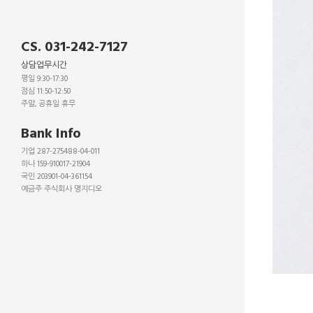
CS. 031-242-7127
상담업무시간
평일 9:30-17:30
점심 11:50-12:50
주말, 공휴일 휴무
_
Bank Info
기업 287-275488-04-011
하나 159-910017-21904
국민 203901-04-361154
예금주 주식회사 명지디오
_
_
_