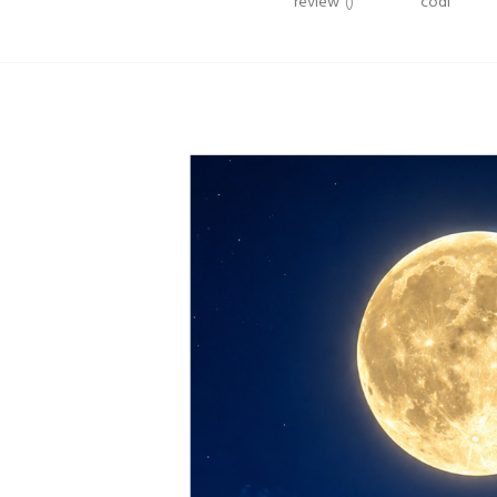
review
()
codi