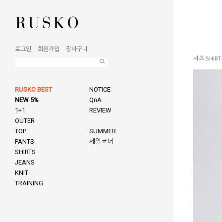
로그인
회원가입
장바구니
셔츠 SHIRT
RUSKO BEST
NOTICE
NEW 5%
QnA
1+1
REVIEW
OUTER
TOP
SUMMER
PANTS
세일코너
SHIRTS
JEANS
KNIT
TRAINING