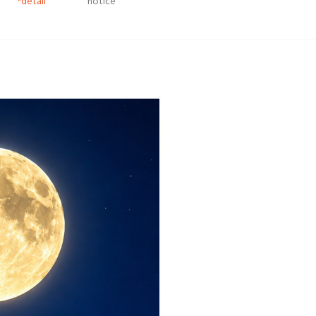
*detail
notice