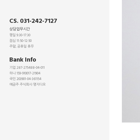
CS. 031-242-7127
상담업무시간
평일 9:30-17:30
점심 11:50-12:50
주말, 공휴일 휴무
_
Bank Info
기업 287-275488-04-011
하나 159-910017-21904
국민 203901-04-361154
예금주 주식회사 명지디오
_
_
_