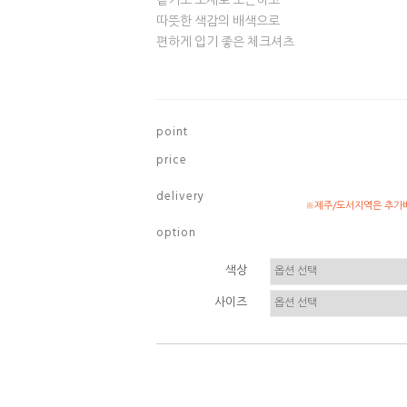
겉기모 소재로 포근하고
따뜻한 색감의 배색으로
편하게 입기 좋은 체크셔츠
p o i n t
p r i c e
d e l i v e r y
※제주/도서지역은 추가배
o p t i o n
색상
사이즈