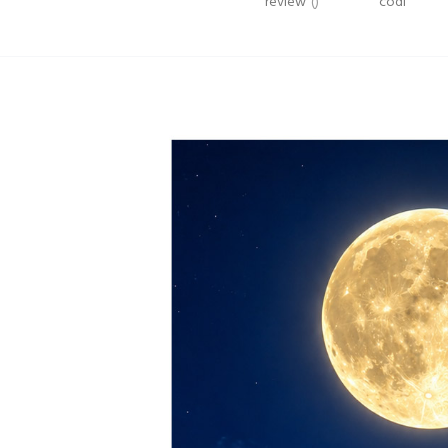
review
()
codi