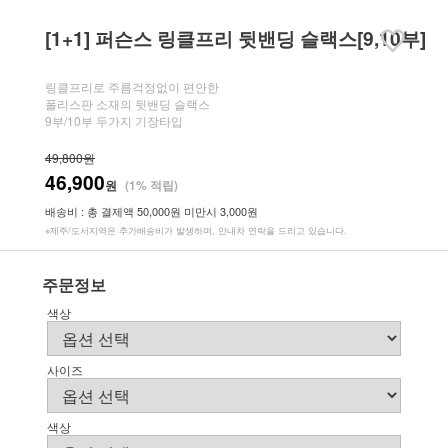
[1+1] 퍼슨스 링클프리 뒷밴딩 슬랙스[9,10부]
링클프리로 주름걱정없이 편안한
폴리스판 소재의 뒷밴딩 슬랙스
9부/10부 두가지 기장타입
49,800원
46,900
원
(1% 적립)
배송비 : 총 결제액 50,000원 미만시 3,000원
※제주/도서지역은 추가배송비가 발생하며, 안내차 연락을 드리고 있습니다.
주문정보
색상
사이즈
색상