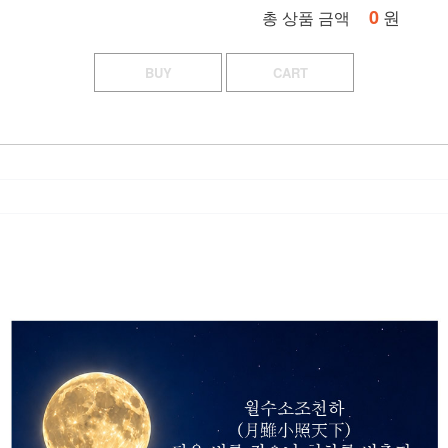
0
원
총 상품 금액
BUY
CART