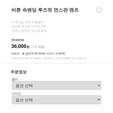
바튼 속밴딩 루즈핏 면스판 팬츠
티 안나는 허리 속밴딩과
넉넉한 루즈핏 디자인으로
언제나 편안한 면스판 팬츠
39,900원
36,000
원
(1% 적립)
배송비 : 총 결제액 50,000원 미만시 3,000원
※제주/도서지역은 추가배송비가 발생하며, 안내차 연락을 드리고 있습니다.
주문정보
컬러
사이즈