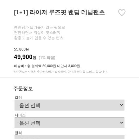
[1+1] 라이저 루즈핏 밴딩 데님팬츠
통밴딩과 달라붙지 않는 핏으로
편안하면서 워싱이 멋스러워
활용도 높게 입을 수 있는 팬츠
55,800원
49,900
원
(1% 적립)
배송비 : 총 결제액 50,000원 미만시 3,000원
※제주/도서지역은 추가배송비가 발생하며, 안내차 연락을 드리고 있습니다.
주문정보
컬러
사이즈
컬러