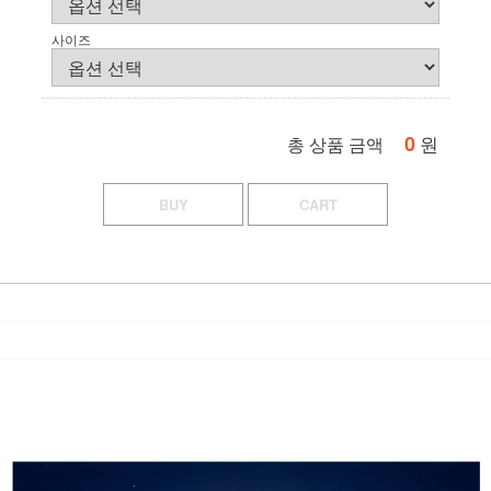
사이즈
0
원
총 상품 금액
BUY
CART