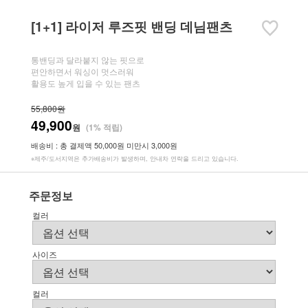
[1+1] 라이저 루즈핏 밴딩 데님팬츠
통밴딩과 달라붙지 않는 핏으로
편안하면서 워싱이 멋스러워
활용도 높게 입을 수 있는 팬츠
55,800원
49,900
원
(1% 적립)
배송비 : 총 결제액 50,000원 미만시 3,000원
※제주/도서지역은 추가배송비가 발생하며, 안내차 연락을 드리고 있습니다.
주문정보
컬러
사이즈
컬러