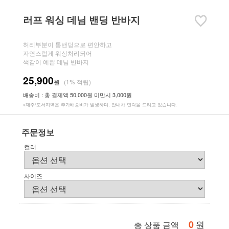
러프 워싱 데님 밴딩 반바지
허리부분이 통밴딩으로 편안하고
자연스럽게 워싱처리되어
색감이 예쁜 데님 반바지
25,900
원
(1% 적립)
배송비 : 총 결제액 50,000원 미만시 3,000원
※제주/도서지역은 추가배송비가 발생하며, 안내차 연락을 드리고 있습니다.
주문정보
컬러
사이즈
0
원
총 상품 금액