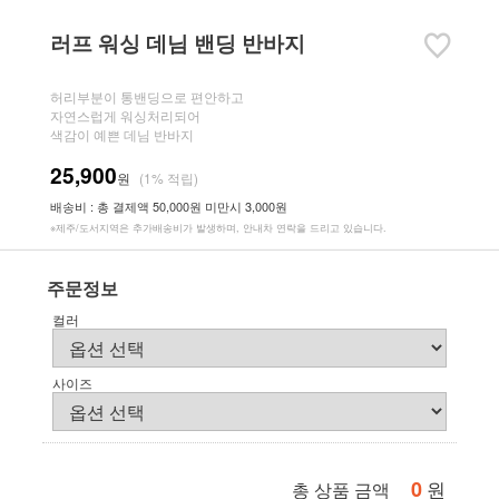
러프 워싱 데님 밴딩 반바지
허리부분이 통밴딩으로 편안하고
자연스럽게 워싱처리되어
색감이 예쁜 데님 반바지
25,900
원
(1% 적립)
배송비 : 총 결제액 50,000원 미만시 3,000원
※제주/도서지역은 추가배송비가 발생하며, 안내차 연락을 드리고 있습니다.
주문정보
컬러
사이즈
0
원
총 상품 금액