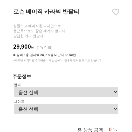
로슨 베이직 카라넥 반팔티
심플하고 베이직한 디자인으로
출근룩으로도 좋은 세가지 컬러의
깔끔한 카라 반팔티
29,900
원
(1% 적립)
배송비 : 총 결제액 50,000원 미만시 3,000원
※제주/도서지역은 추가배송비가 발생하며, 안내차 연락을 드리고 있습니다.
주문정보
컬러
사이즈
0
원
총 상품 금액